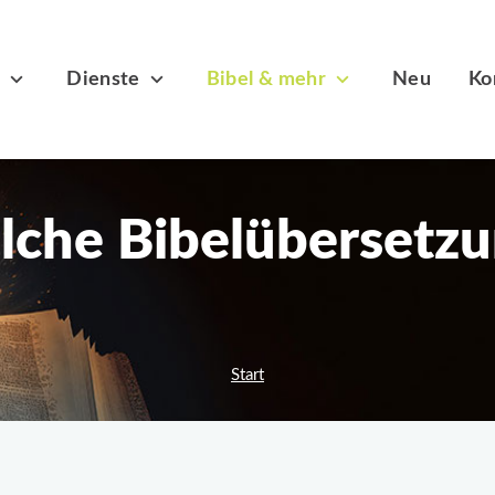
s
Dienste
Bibel & mehr
Neu
Ko
che Bibelübersetz
Start