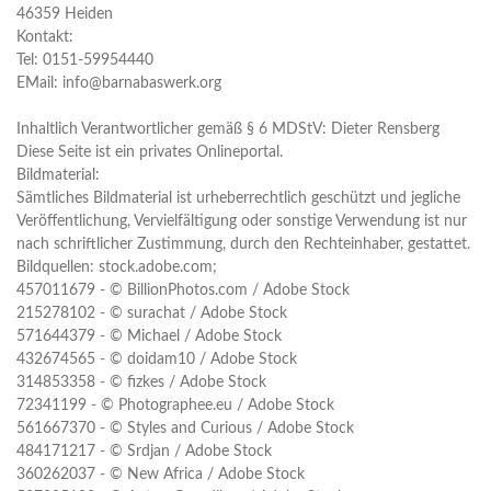
46359 Heiden
Kontakt:
Tel: 0151-59954440
EMail: info@barnabaswerk.org
Inhaltlich Verantwortlicher gemäß § 6 MDStV: Dieter Rensberg
Diese Seite ist ein privates Onlineportal.
Bildmaterial:
Sämtliches Bildmaterial ist urheberrechtlich geschützt und jegliche
Veröffentlichung, Vervielfältigung oder sonstige Verwendung ist nur
nach schriftlicher Zustimmung, durch den Rechteinhaber, gestattet.
Bildquellen: stock.adobe.com;
457011679 - © BillionPhotos.com / Adobe Stock
215278102 - © surachat / Adobe Stock
571644379 - © Michael / Adobe Stock
432674565 - © doidam10 / Adobe Stock
314853358 - © fizkes / Adobe Stock
72341199 - © Photographee.eu / Adobe Stock
561667370 - © Styles and Curious / Adobe Stock
484171217 - © Srdjan / Adobe Stock
360262037 - © New Africa / Adobe Stock