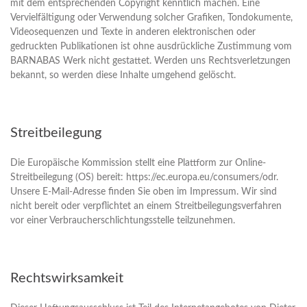
mit dem entsprechenden Copyright kenntlich machen. Eine
Vervielfältigung oder Verwendung solcher Grafiken, Tondokumente,
Videosequenzen und Texte in anderen elektronischen oder
gedruckten Publikationen ist ohne ausdrückliche Zustimmung vom
BARNABAS Werk nicht gestattet. Werden uns Rechtsverletzungen
bekannt, so werden diese Inhalte umgehend gelöscht.
Streitbeilegung
Die Europäische Kommission stellt eine Plattform zur Online-
Streitbeilegung (OS) bereit: https://ec.europa.eu/consumers/odr.
Unsere E-Mail-Adresse finden Sie oben im Impressum. Wir sind
nicht bereit oder verpflichtet an einem Streitbeilegungsverfahren
vor einer Verbraucherschlichtungsstelle teilzunehmen.
Rechtswirksamkeit