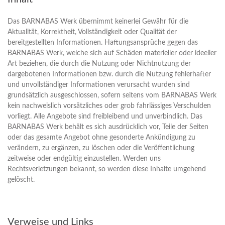
Das BARNABAS Werk übernimmt keinerlei Gewähr für die
Aktualität, Korrektheit, Vollständigkeit oder Qualität der
bereitgestellten Informationen. Haftungsansprüche gegen das
BARNABAS Werk, welche sich auf Schäden materieller oder ideeller
Art beziehen, die durch die Nutzung oder Nichtnutzung der
dargebotenen Informationen bzw. durch die Nutzung fehlerhafter
und unvollständiger Informationen verursacht wurden sind
grundsätzlich ausgeschlossen, sofern seitens vom BARNABAS Werk
kein nachweislich vorsätzliches oder grob fahrlässiges Verschulden
vorliegt. Alle Angebote sind freibleibend und unverbindlich. Das
BARNABAS Werk behält es sich ausdrücklich vor, Teile der Seiten
oder das gesamte Angebot ohne gesonderte Ankündigung zu
verändern, zu ergänzen, zu löschen oder die Veröffentlichung
zeitweise oder endgültig einzustellen. Werden uns
Rechtsverletzungen bekannt, so werden diese Inhalte umgehend
gelöscht.
Verweise und Links