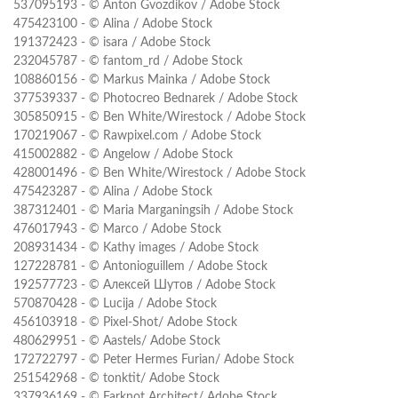
537095193 - © Anton Gvozdikov / Adobe Stock
475423100 - © Alina / Adobe Stock
191372423 - © isara / Adobe Stock
232045787 - © fantom_rd / Adobe Stock
108860156 - © Markus Mainka / Adobe Stock
377539337 - © Photocreo Bednarek / Adobe Stock
305850915 - © Ben White/Wirestock / Adobe Stock
170219067 - © Rawpixel.com / Adobe Stock
415002882 - © Angelow / Adobe Stock
428001496 - © Ben White/Wirestock / Adobe Stock
475423287 - © Alina / Adobe Stock
387312401 - © Maria Marganingsih / Adobe Stock
476017943 - © Marco / Adobe Stock
208931434 - © Kathy images / Adobe Stock
127228781 - © Antonioguillem / Adobe Stock
192577723 - © Алексей Шутов / Adobe Stock
570870428 - © Lucija / Adobe Stock
456103918 - © Pixel-Shot/ Adobe Stock
480629951 - © Aastels/ Adobe Stock
172722797 - © Peter Hermes Furian/ Adobe Stock
251542968 - © tonktit/ Adobe Stock
337936169 - © Farknot Architect/ Adobe Stock