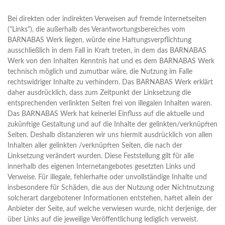
Bei direkten oder indirekten Verweisen auf fremde Internetseiten
("Links"), die außerhalb des Verantwortungsbereiches vom
BARNABAS Werk liegen, würde eine Haftungsverpflichtung
ausschließlich in dem Fall in Kraft treten, in dem das BARNABAS
Werk von den Inhalten Kenntnis hat und es dem BARNABAS Werk
technisch möglich und zumutbar wäre, die Nutzung im Falle
rechtswidriger Inhalte zu verhindern. Das BARNABAS Werk erklärt
daher ausdrücklich, dass zum Zeitpunkt der Linksetzung die
entsprechenden verlinkten Seiten frei von illegalen Inhalten waren.
Das BARNABAS Werk hat keinerlei Einfluss auf die aktuelle und
zukünftige Gestaltung und auf die Inhalte der gelinkten/verknüpften
Seiten. Deshalb distanzieren wir uns hiermit ausdrücklich von allen
Inhalten aller gelinkten /verknüpften Seiten, die nach der
Linksetzung verändert wurden. Diese Feststellung gilt für alle
innerhalb des eigenen Internetangebotes gesetzten Links und
Verweise. Für illegale, fehlerhafte oder unvollständige Inhalte und
insbesondere für Schäden, die aus der Nutzung oder Nichtnutzung
solcherart dargebotener Informationen entstehen, haftet allein der
Anbieter der Seite, auf welche verwiesen wurde, nicht derjenige, der
über Links auf die jeweilige Veröffentlichung lediglich verweist.